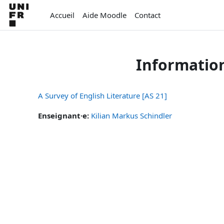
Passer au contenu principal
Accueil
Aide Moodle
Contact
Informatio
A Survey of English Literature [AS 21]
Enseignant·e:
Kilian Markus Schindler