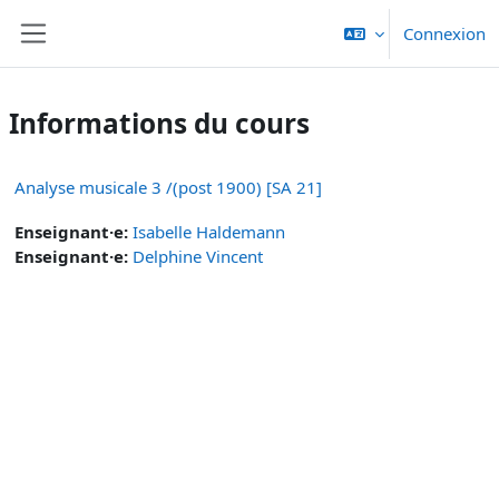
Passer au contenu principal
Connexion
Panneau latéral
Informations du cours
Analyse musicale 3 /(post 1900) [SA 21]
Enseignant·e:
Isabelle Haldemann
Enseignant·e:
Delphine Vincent