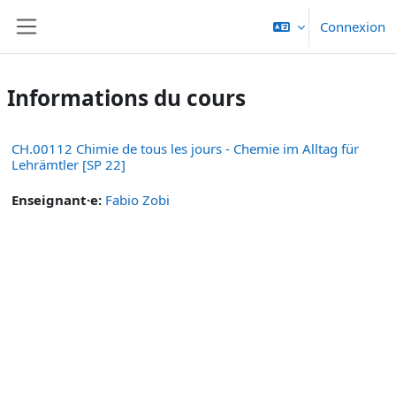
Passer au contenu principal
Connexion
Panneau latéral
Informations du cours
CH.00112 Chimie de tous les jours - Chemie im Alltag für
Lehrämtler [SP 22]
Enseignant·e:
Fabio Zobi