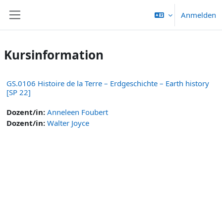
Zum Hauptinhalt
Anmelden
Website-Übersicht
Kursinformation
GS.0106 Histoire de la Terre – Erdgeschichte – Earth history
[SP 22]
Dozent/in:
Anneleen Foubert
Dozent/in:
Walter Joyce