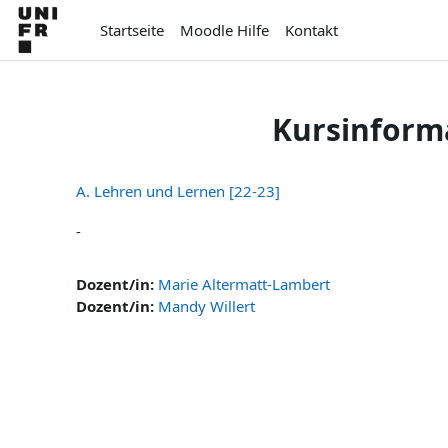
Zum Hauptinhalt
Startseite
Moodle Hilfe
Kontakt
Kursinform
A. Lehren und Lernen [22-23]
-
Dozent/in:
Marie Altermatt-Lambert
Dozent/in:
Mandy Willert