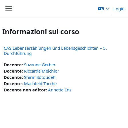
Vai al contenuto principale
Login
Pannello laterale
Informazioni sul corso
CAS Lebenserzählungen und Lebensgeschichten – 5.
Durchführung
Docente:
Suzanne Gerber
Docente:
Riccarda Melchior
Docente:
Shirin Sotoudeh
Docente:
Machteld Torche
Docente non editor:
Annette Enz