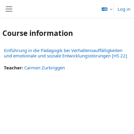
Skip to main content
Log in
Side panel
Course information
Einführung in die Pädagogik bei Verhaltensauffälligkeiten
und emotionale und soziale Entwicklungsstörungen [HS 22]
Teacher:
Carmen Zurbriggen