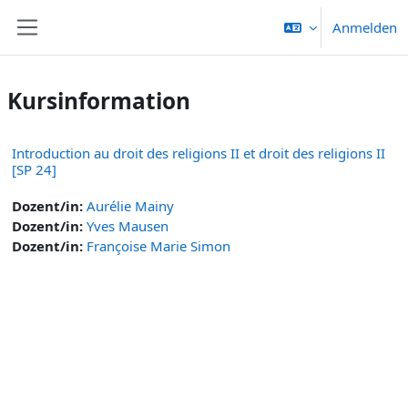
Zum Hauptinhalt
Anmelden
Website-Übersicht
Kursinformation
Introduction au droit des religions II et droit des religions II
[SP 24]
Dozent/in:
Aurélie Mainy
Dozent/in:
Yves Mausen
Dozent/in:
Françoise Marie Simon