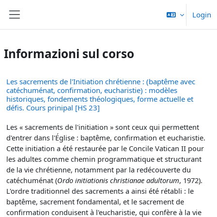
Vai al contenuto principale
Login
Pannello laterale
Informazioni sul corso
Les sacrements de l'Initiation chrétienne : (baptême avec
catéchuménat, confirmation, eucharistie) : modèles
historiques, fondements théologiques, forme actuelle et
défis. Cours prinipal [HS 23]
L
es « sacrements de l'initiation » sont ceux qui permettent
d'entrer dans l'Église : baptême, confirmation et eucharistie.
Cette initiation a été restaurée par le Concile Vatican II pour
les adultes comme chemin programmatique et structurant
de la vie chrétienne, notamment par la redécouverte du
catéchuménat (
Ordo initiationis christianae adultorum
, 1972).
L'ordre traditionnel des sacrements a ainsi été rétabli : le
baptême, sacrement fondamental, et le sacrement de
confirmation conduisent à l'eucharistie, qui confère à la vie