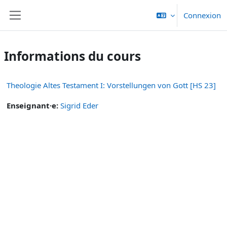
Passer au contenu principal
Connexion
Panneau latéral
Informations du cours
Theologie Altes Testament I: Vorstellungen von Gott [HS 23]
Enseignant·e:
Sigrid Eder