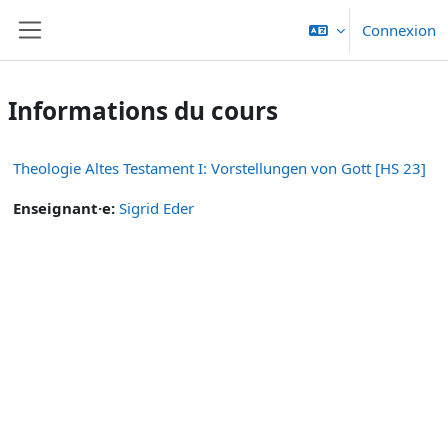
Passer au contenu principal
Connexion
Panneau latéral
Informations du cours
Theologie Altes Testament I: Vorstellungen von Gott [HS 23]
Enseignant·e:
Sigrid Eder