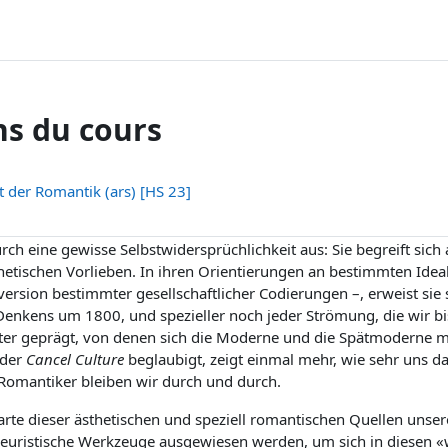
ns du cours
ft der Romantik (ars) [HS 23]
h eine gewisse Selbstwidersprüchlichkeit aus: Sie begreift sich a
ästhetischen Vorlieben. In ihren Orientierungen an bestimmten Idea
version bestimmter gesellschaftlicher Codierungen –, erweist sie si
Denkens um 1800, und spezieller noch jeder Strömung, die wir 
ster geprägt, von denen sich die Moderne und die Spätmoderne m
eder
Cancel Culture
beglaubigt, zeigt einmal mehr, wie sehr uns da
Romantiker bleiben wir durch und durch.
dkarte dieser ästhetischen und speziell romantischen Quellen unse
 heuristische Werkzeuge ausgewiesen werden, um sich in diesen «w