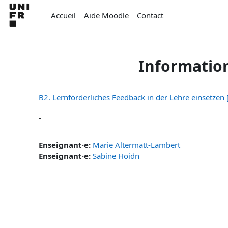
Passer au contenu principal
Accueil
Aide Moodle
Contact
Informatio
B2. Lernförderliches Feedback in der Lehre einsetzen 
-
Enseignant·e:
Marie Altermatt-Lambert
Enseignant·e:
Sabine Hoidn