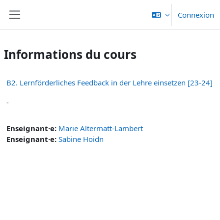
Passer au contenu principal
Connexion
Panneau latéral
Informations du cours
B2. Lernförderliches Feedback in der Lehre einsetzen [23-24]
-
Enseignant·e:
Marie Altermatt-Lambert
Enseignant·e:
Sabine Hoidn