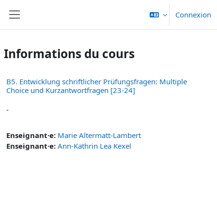
Passer au contenu principal
Connexion
Panneau latéral
Informations du cours
B5. Entwicklung schriftlicher Prüfungsfragen: Multiple
Choice und Kurzantwortfragen [23-24]
-
Enseignant·e:
Marie Altermatt-Lambert
Enseignant·e:
Ann-Kathrin Lea Kexel