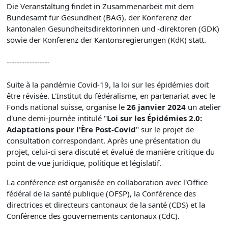
Die Veranstaltung findet in Zusammenarbeit mit dem
Bundesamt für Gesundheit (BAG), der Konferenz der
kantonalen Gesundheitsdirektorinnen und -direktoren (GDK)
sowie der Konferenz der Kantonsregierungen (KdK) statt.
-----------------
Suite à la pandémie Covid-19, la loi sur les épidémies doit
être révisée. L'Institut du fédéralisme, en partenariat avec le
Fonds national suisse, organise le
26 janvier 2024
un atelier
d'une demi-journée intitulé "
Loi sur les Épidémies 2.0:
Adaptations pour l'Ère Post-Covid
" sur le projet de
consultation correspondant. Après une présentation du
projet, celui-ci sera discuté et évalué de manière critique du
point de vue juridique, politique et législatif.
La conférence est organisée en collaboration avec l'Office
fédéral de la santé publique (OFSP), la Conférence des
directrices et directeurs cantonaux de la santé (CDS) et la
Conférence des gouvernements cantonaux (CdC).