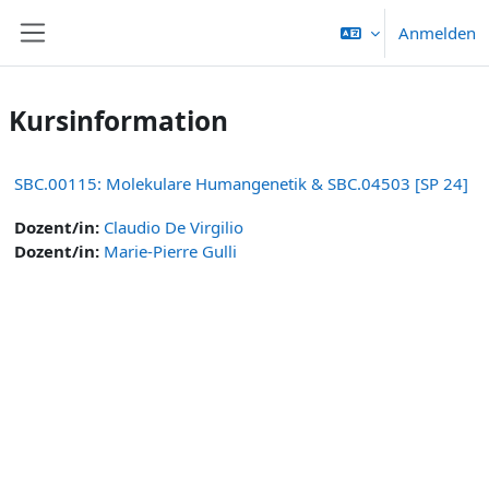
Zum Hauptinhalt
Anmelden
Website-Übersicht
Kursinformation
SBC.00115: Molekulare Humangenetik & SBC.04503 [SP 24]
Dozent/in:
Claudio De Virgilio
Dozent/in:
Marie-Pierre Gulli