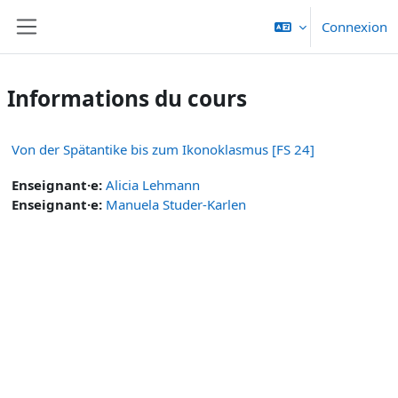
Passer au contenu principal
Connexion
Panneau latéral
Informations du cours
Von der Spätantike bis zum Ikonoklasmus [FS 24]
Enseignant·e:
Alicia Lehmann
Enseignant·e:
Manuela Studer-Karlen