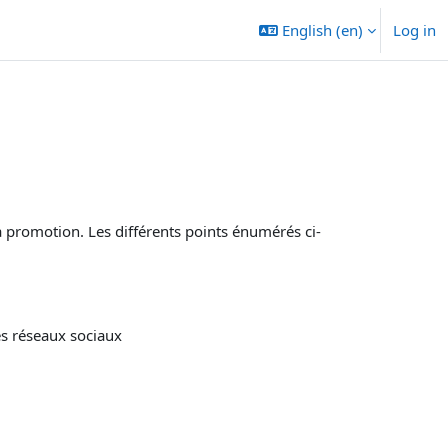
English ‎(en)‎
Log in
sa promotion. Les différents points énumérés
ci-
es réseaux sociaux