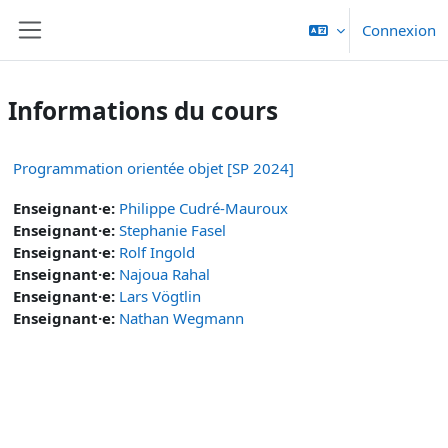
Passer au contenu principal
Connexion
Panneau latéral
Informations du cours
Programmation orientée objet [SP 2024]
Enseignant·e:
Philippe Cudré-Mauroux
Enseignant·e:
Stephanie Fasel
Enseignant·e:
Rolf Ingold
Enseignant·e:
Najoua Rahal
Enseignant·e:
Lars Vögtlin
Enseignant·e:
Nathan Wegmann