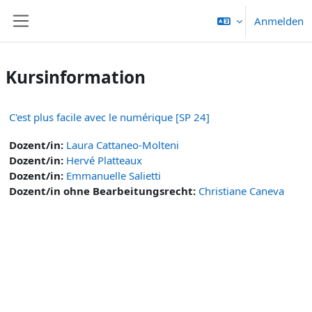
Zum Hauptinhalt
Anmelden
Website-Übersicht
Kursinformation
C'est plus facile avec le numérique [SP 24]
Dozent/in:
Laura Cattaneo-Molteni
Dozent/in:
Hervé Platteaux
Dozent/in:
Emmanuelle Salietti
Dozent/in ohne Bearbeitungsrecht:
Christiane Caneva