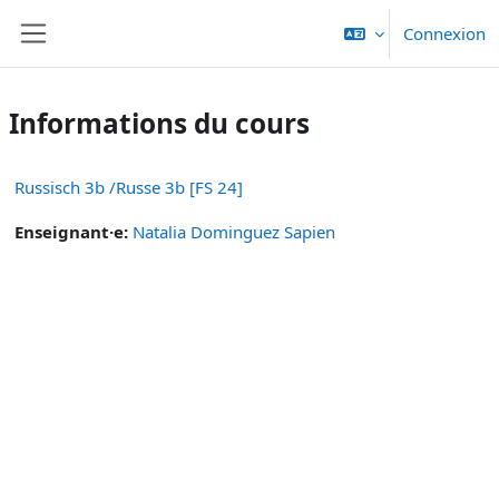
Passer au contenu principal
Connexion
Panneau latéral
Informations du cours
Russisch 3b /Russe 3b [FS 24]
Enseignant·e:
Natalia Dominguez Sapien