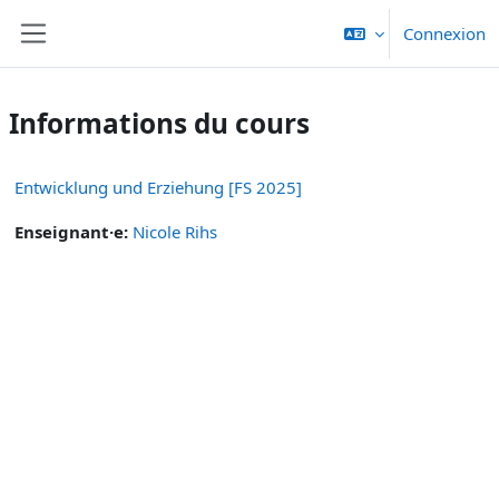
Passer au contenu principal
Connexion
Panneau latéral
Informations du cours
Entwicklung und Erziehung [FS 2025]
Enseignant·e:
Nicole Rihs