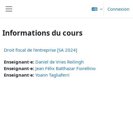
Passer au contenu principal
Connexion
Panneau latéral
Informations du cours
Droit fiscal de l'entreprise [SA 2024]
Enseignant·e:
Daniel de Vries Reilingh
Enseignant·e:
Jean Félix Balthazar Fiorellino
Enseignant·e:
Yoann Tagliaferri