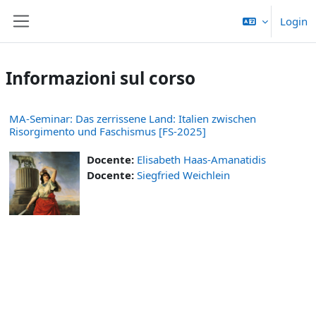
Vai al contenuto principale
Login
Pannello laterale
Informazioni sul corso
MA-Seminar: Das zerrissene Land: Italien zwischen
Risorgimento und Faschismus [FS-2025]
Docente:
Elisabeth Haas-Amanatidis
Docente:
Siegfried Weichlein