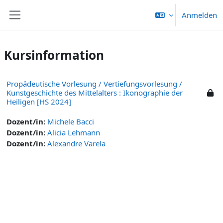
Zum Hauptinhalt
Anmelden
Website-Übersicht
Kursinformation
Propädeutische Vorlesung / Vertiefungsvorlesung /
Kunstgeschichte des Mittelalters : Ikonographie der
Heiligen [HS 2024]
Dozent/in:
Michele Bacci
Dozent/in:
Alicia Lehmann
Dozent/in:
Alexandre Varela