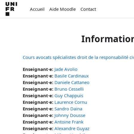
Passer au contenu principal
Accueil
Aide Moodle
Contact
Informatio
Cours avocats spécialistes droit de la responsabilité 
Enseignant·e:
Jade Avolio
Enseignant·e:
Basile Cardinaux
Enseignant·e:
Daniele Cattaneo
Enseignant·e:
Bruno Cesselli
Enseignant·e:
Guy Chappuis
Enseignant·e:
Laurence Cornu
Enseignant·e:
Sandro Daïna
Enseignant·e:
Johnny Dousse
Enseignant·e:
Antoine Frank
Enseignant·e:
Alexandre Guyaz