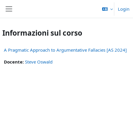
Vai al contenuto principale
Login
Pannello laterale
Informazioni sul corso
A Pragmatic Approach to Argumentative Fallacies [AS 2024]
Docente:
Steve Oswald