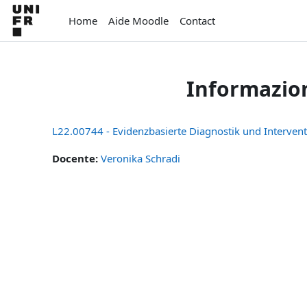
Vai al contenuto principale
Home
Aide Moodle
Contact
Informazion
L22.00744 - Evidenzbasierte Diagnostik und Interve
Docente:
Veronika Schradi