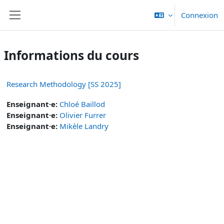
Passer au contenu principal
Connexion
Panneau latéral
Informations du cours
Research Methodology [SS 2025]
Enseignant·e:
Chloé Baillod
Enseignant·e:
Olivier Furrer
Enseignant·e:
Mikèle Landry