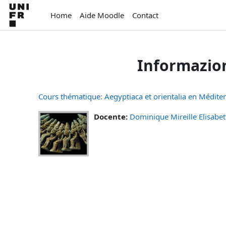
Vai al contenuto principale
Home
Aide Moodle
Contact
Informazion
Cours thématique: Aegyptiaca et orientalia en Médit
Docente:
Dominique Mireille Elisabet