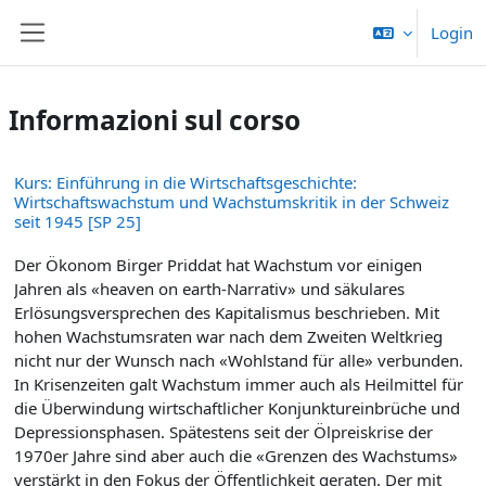
Vai al contenuto principale
Login
Pannello laterale
Informazioni sul corso
Kurs: Einführung in die Wirtschaftsgeschichte:
Wirtschaftswachstum und Wachstumskritik in der Schweiz
seit 1945 [SP 25]
Der Ökonom Birger Priddat hat Wachstum vor einigen
Jahren als «heaven on earth-Narrativ» und säkulares
Erlösungsversprechen des Kapitalismus beschrieben. Mit
hohen Wachstums­raten war nach dem Zweiten Weltkrieg
nicht nur der Wunsch nach «Wohlstand für alle» ver­bunden.
In Krisenzeiten galt Wachstum immer auch als Heilmittel für
die Überwindung wirtschaftlicher Konjunktureinbrüche und
Depressionsphasen. Spätestens seit der Ölpreiskrise der
1970er Jahre sind aber auch die «Grenzen des Wachstums»
verstärkt in den Fokus der Öffentlichkeit geraten. Der mit