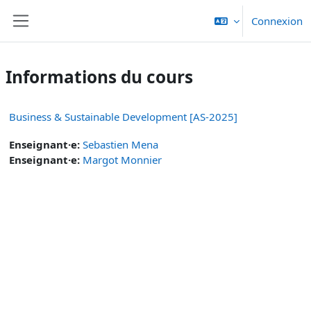
Passer au contenu principal
Connexion
Panneau latéral
Informations du cours
Business & Sustainable Development [AS-2025]
Enseignant·e:
Sebastien Mena
Enseignant·e:
Margot Monnier