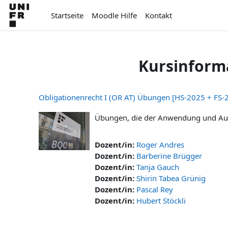
Zum Hauptinhalt
Startseite
Moodle Hilfe
Kontakt
Kursinform
Obligationenrecht I (OR AT) Übungen [HS-2025 + FS-
Übungen, die der Anwendung und Auswe
Dozent/in:
Roger Andres
Dozent/in:
Barberine Brügger
Dozent/in:
Tanja Gauch
Dozent/in:
Shirin Tabea Grünig
Dozent/in:
Pascal Rey
Dozent/in:
Hubert Stöckli