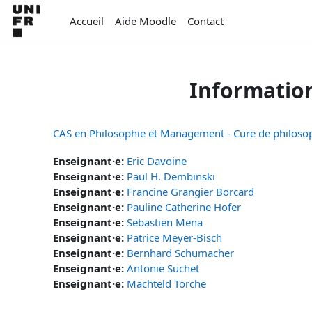
Passer au contenu principal
Accueil
Aide Moodle
Contact
Informatio
CAS en Philosophie et Management - Cure de philosop
Enseignant·e:
Eric Davoine
Enseignant·e:
Paul H. Dembinski
Enseignant·e:
Francine Grangier Borcard
Enseignant·e:
Pauline Catherine Hofer
Enseignant·e:
Sebastien Mena
Enseignant·e:
Patrice Meyer-Bisch
Enseignant·e:
Bernhard Schumacher
Enseignant·e:
Antonie Suchet
Enseignant·e:
Machteld Torche