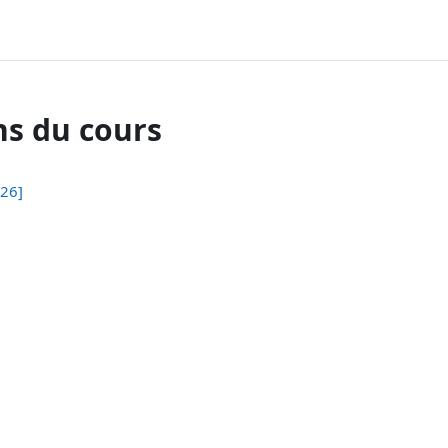
ns du cours
026]