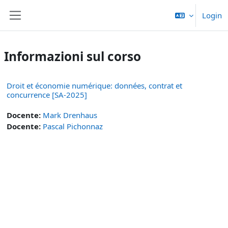
Vai al contenuto principale
Login
Pannello laterale
Informazioni sul corso
Droit et économie numérique: données, contrat et
concurrence [SA-2025]
Docente:
Mark Drenhaus
Docente:
Pascal Pichonnaz