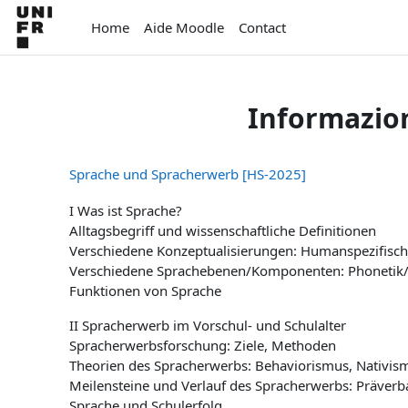
Vai al contenuto principale
Home
Aide Moodle
Contact
Informazion
Sprache und Spracherwerb [HS-2025]
I Was ist Sprache?
Alltagsbegriff und wissenschaftliche Definitionen
Verschiedene Konzeptualisierungen: Humanspezifisc
Verschiedene Sprachebenen/Komponenten: Phonetik/
Funktionen von Sprache
II Spracherwerb im Vorschul- und Schulalter
Spracherwerbsforschung: Ziele, Methoden
Theorien des Spracherwerbs: Behaviorismus, Nativismu
Meilensteine und Verlauf des Spracherwerbs: Präverb
Sprache und Schulerfolg