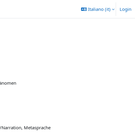
Italiano ‎(it)‎
Login
Phänomen
k/Narration, Metasprache