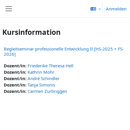
Zum Hauptinhalt
Anmelden
Website-Übersicht
Kursinformation
Begleitseminar professionelle Entwicklung II [HS-2025 + FS-
2026]
Dozent/in:
Friederike Theresa Hell
Dozent/in:
Kathrin Mohr
Dozent/in:
André Schindler
Dozent/in:
Tanja Simonis
Dozent/in:
Carmen Zurbriggen