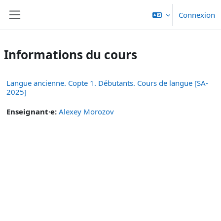
Passer au contenu principal
Connexion
Panneau latéral
Informations du cours
Langue ancienne. Copte 1. Débutants. Cours de langue [SA-
2025]
Enseignant·e:
Alexey Morozov