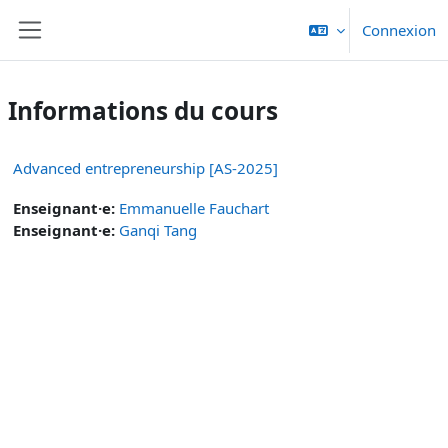
Passer au contenu principal
Connexion
Panneau latéral
Informations du cours
Advanced entrepreneurship [AS-2025]
Enseignant·e:
Emmanuelle Fauchart
Enseignant·e:
Ganqi Tang