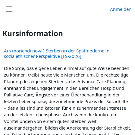
Zum Hauptinhalt
Anmelden
Website-Übersicht
Kursinformation
Ars moriendi nova? Sterben in der Spätmoderne in
sozialethischer Perspektive [FS-2026]
Die Sorge, das eigene Leben einmal auf gute Weise beenden
zu können, treibt heute viele Menschen um. Die rechtzeitige
Planung des eigenen Sterbens, das Advance Care Planning,
ehrenamtliches Engagement in den Bereichen Hospiz und
Palliative Care, Ängste vor einer Überbehandlung in der
letzten Lebensphase, die zunehmende Praxis der Suizidhilfe
– das alles sind Indikatoren für ein zunehmendes Interesse
an der letzten Lebensphase. Auch wenn die konkreten
Vorstellungen von einem guten Sterben weit
auseinandergehen, bilden die Anerkennung der Sterblichkeit,
die Selbstbestimmung und eine hohe Lebensqualität bis