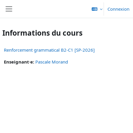
Passer au contenu principal
Connexion
Panneau latéral
Informations du cours
Renforcement grammatical B2-C1 [SP-2026]
Enseignant·e:
Pascale Morand