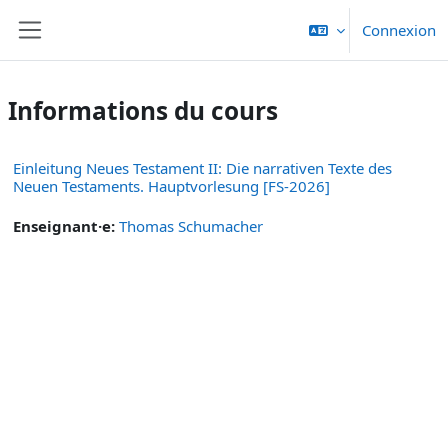
Passer au contenu principal
Connexion
Panneau latéral
Informations du cours
Einleitung Neues Testament II: Die narrativen Texte des
Neuen Testaments. Hauptvorlesung [FS-2026]
Enseignant·e:
Thomas Schumacher