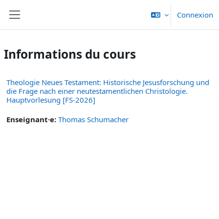
Passer au contenu principal
Connexion
Panneau latéral
Informations du cours
Theologie Neues Testament: Historische Jesusforschung und
die Frage nach einer neutestamentlichen Christologie.
Hauptvorlesung [FS-2026]
Enseignant·e:
Thomas Schumacher