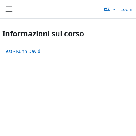
Vai al contenuto principale
Login
Pannello laterale
Informazioni sul corso
Test - Kuhn David