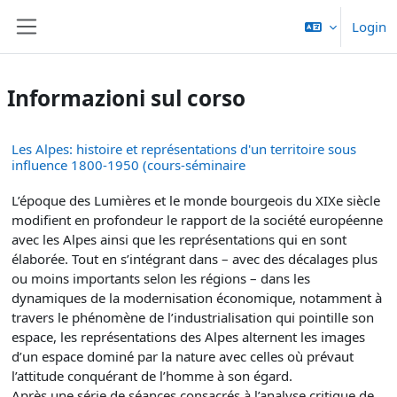
Vai al contenuto principale
Login
Pannello laterale
Informazioni sul corso
Les Alpes: histoire et représentations d'un territoire sous
influence 1800-1950 (cours-séminaire
L’époque des Lumières et le monde bourgeois du XIXe siècle
modifient en profondeur le rapport de la société européenne
avec les Alpes ainsi que les représentations qui en sont
élaborée. Tout en s’intégrant dans – avec des décalages plus
ou moins importants selon les régions – dans les
dynamiques de la modernisation économique, notamment à
travers le phénomène de l’industrialisation qui pointille son
espace, les représentations des Alpes alternent les images
d’un espace dominé par la nature avec celles où prévaut
l’attitude conquérant de l’homme à son égard.
Après une série de séances consacrés à l’analyse critique de