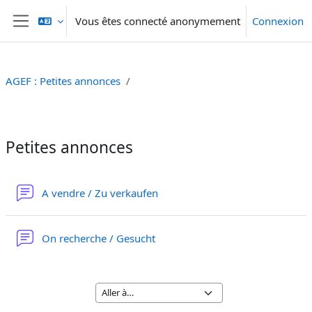
Passer au contenu principal
Vous êtes connecté anonymement
Connexion
Panneau latéral
AGEF : Petites annonces
Résumé de section
Petites annonces
Forum
A vendre / Zu verkaufen
Forum
On recherche / Gesucht