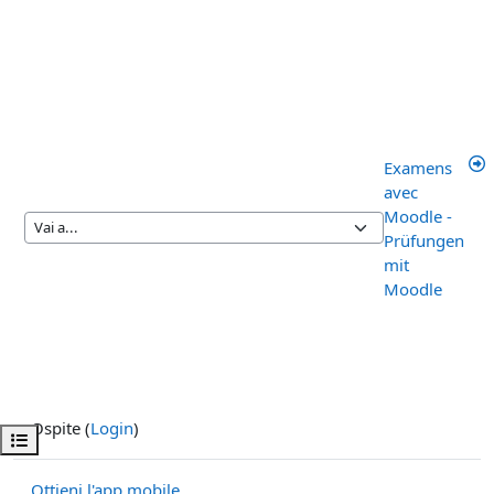
Examens
avec
Moodle -
Prüfungen
mit
Moodle
Ospite (
Login
)
Apri indice del corso
Ottieni l'app mobile