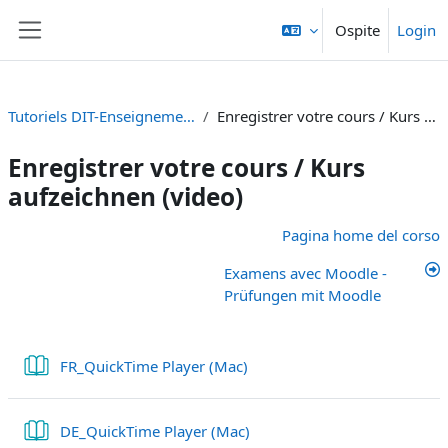
Vai al contenuto principale
Ospite
Login
Pannello laterale
Tutoriels DIT-Enseignement et Recherche
Enregistrer votre cours / Kurs aufzeichnen (video)
Enregistrer votre cours / Kurs
aufzeichnen (video)
Schema della sezione
Pagina home del corso
Examens avec Moodle -
Prüfungen mit Moodle
Libro
FR_QuickTime Player (Mac)
Libro
DE_QuickTime Player (Mac)