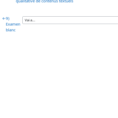
URL
qualitative de contenus textuels
←
9)
Examen
blanc