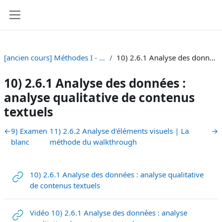
Vai al contenuto principale
Pannello laterale
[ancien cours] Méthodes I - BA Sciences de la Communication [SA 23]
10) 2.6.1 Analyse des données : analyse qualitative de contenus textuels
10) 2.6.1 Analyse des données :
analyse qualitative de contenus
textuels
Schema della sezione
←
9) Examen
11) 2.6.2 Analyse d'éléments visuels | La
→
blanc
méthode du walkthrough
10) 2.6.1 Analyse des données : analyse qualitative
URL
de contenus textuels
Vidéo 10) 2.6.1 Analyse des données : analyse